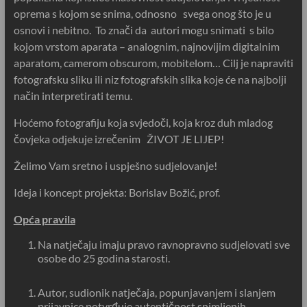
oprema s kojom se snima, odnosno svega onog što je u
osnovi i nebitno. To znači da autori mogu snimati s bilo
kojom vrstom aparata – analognim, najnovijim digitalnim
aparatom, camerom obscurom, mobitelom… Cilj je napraviti
fotografsku sliku ili niz fotografskih slika koje će na najbolji
način interpretirati temu.
Hoćemo fotografiju koja svjedoči, koja kroz duh mladog
čovjeka odjekuje izrečenim ŽIVOT JE LIJEP!
Želimo Vam sretno i uspješno sudjelovanje!
Ideja i koncept projekta: Borislav Božić, prof.
Opća pravila
Na natječaju imaju pravo ravnopravno sudjelovati sve
osobe do 25 godina starosti.
Autor, sudionik natječaja, popunjavanjem i slanjem
prijavnice potvrđuje autentičnost snimljenih