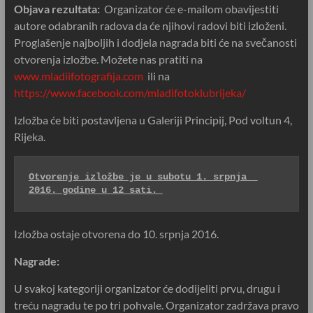
Objava rezultata:
Organizator će e-mailom obavijestiti
autore odabranih radova da će njihovi radovi biti izloženi.
Proglašenje najboljih i dodjela nagrada biti će na svečanosti
otvorenja izložbe. Možete nas pratiti na
www.mladiifotografija.com
ili na
https://www.facebook.com/mladifotoklubrijeka/
Izložba će biti postavljena u Galeriji Principij, Pod voltun 4,
Rijeka.
Otvorenje izložbe je u subotu 1. srpnja  
2016. godine u 12 sati. 
Izložba ostaje otvorena do 10. srpnja 2016.
Nagrade:
U svakoj kategoriji organizator će dodijeliti prvu, drugu i
treću nagradu te po tri pohvale. Organizator zadržava pravo