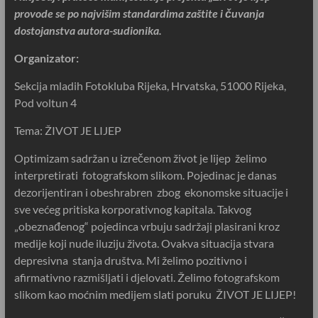
provode se po najvišim standardima zaštite i čuvanja
dostojanstva autora-sudionika.
Organizator:
Sekcija mladih Fotokluba Rijeka, Hrvatska, 51000 Rijeka,
Pod voltun 4
Tema: ŽIVOT JE LIJEP
Optimizam sadržan u izrečenom život je lijep želimo
interpretirati fotografskom slikom. Pojedinac je danas
dezorijentiran i obeshrabren zbog ekonomske situacije i
sve većeg pritiska korporativnog kapitala. Takvog
„obeznađenog“ pojedinca vrbuju sadržaji plasirani kroz
medije koji nude iluziju života. Ovakva situacija stvara
depresivna stanja društva. Mi želimo pozitivno i
afirmativno razmišljati i djelovati. Želimo fotografskom
slikom kao moćnim medijem slati poruku ŽIVOT JE LIJEP!