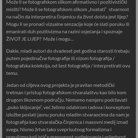
Može li se fotografskom slikom afirmativno i pozitivistički
misliti? Može li se fotografskom slikom „hvatati“ stvarnost
na način da interpretira činjenicu da život doista jest lijep?
Mogu li se pronaći vizualne senzacije koje će slati poruku ili
emanirati duh pozitivizma na razini osjećanja i spoznaje
ŽIVOT JE LIJEP? Može i mogu…
Dakle, mladi autori do dvadeset pet godina starosti trebaju
putem pojedinačne fotografije ili nizom fotografija /
fotografska kolekcija, od šest fotografija / interpretirati ovu
temu.
Jedan od ciljeva ovog projekta je pravilan metodički
tretman i pristup fotografskom stvaralaštvu kao bilo kom
drugom likovnom području. Nemamo namjeru podržavati
„puko škljocanje“, već želimo odabirom radova i konceptom
izložbe poslati jasnu poruku mladim stvaraocima da nam je
fotografija kao stvaralačka činjenica i masovni medij iznad
svega. Nismo žrtve tako sveprisutnog formalizma i
populizma koji ističe masovnost sudjelovanja i vrijednost