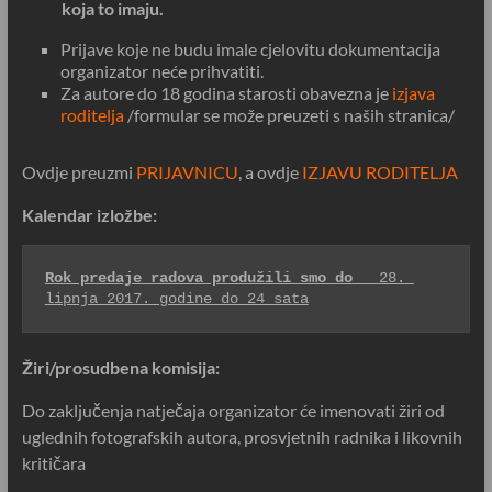
koja to imaju.
Prijave koje ne budu imale cjelovitu dokumentacija
organizator neće prihvatiti.
Za autore do 18 godina starosti obavezna je
izjava
roditelja
/formular se može preuzeti s naših stranica/
Ovdje preuzmi
PRIJAVNICU
, a ovdje
IZJAVU RODITELJA
Kalendar izložbe:
Rok predaje radova produžili smo do   
28. 
lipnja 2017. godine do 24 sata
Žiri/prosudbena komisija:
Do zaključenja natječaja organizator će imenovati žiri od
uglednih fotografskih autora, prosvjetnih radnika i likovnih
kritičara