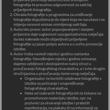
fotografija te preuzima odgovornost za sadržaj
prijavljenih fotografija.
Obrada fotografije u programima za uređivanje
fotografije dopuštena je do mjere koja ne narušava i ne
mijenja osnovni smisao snimljenog sadržaja.
Autorsko pravo: autor popunjavanjem i slanjem
prijavnice daje suglasnost suorganizatorima natječaja
da bez naknade može objavljivati prijavljene
fotografije uz jasan potpis autora a u svrhu promocije
izložbe.
Autor treba navesti mjesto i godinu nastanka
fotografije. Navođenjem mjesta i godine snimanja
dajemo ozbiljnost i dostojanstvo našoj struci u
proučavanju fotografskog stvaralaštva, a i svim drugim
stručnjacima u proučavanju teme ovog natječaja.
Organizator će koristiti odabrane fotografije s
izložbe za poticanje i unapređivanje
fotografskog stvaralaštva.
Neke od izabranih fotografija bit će tiskane na
promotivnom materijalu izložbe, npr. na
pozivnici za otvaranje izložbe i pratećih
manifestacija, na plakatu ili na informaciji za