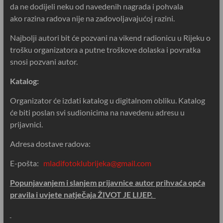
da ne dodijeli neku od navedenih nagrada i pohvala
ako razina radova nije na zadovoljavajućoj razini.
Najbolji autori bit će pozvani na vikend radionicu u Rijeku o
trošku organizatora a putne troškove dolaska i povratka
snosi pozvani autor.
Katalog:
Organizator će izdati katalog u digitalnom obliku. Katalog
će biti poslan svi sudionicima na navedenu adresu u
prijavnici.
Adresa dostave radova:
E-pošta:
mladifotoklubrijeka@gmail.com
Popunjavanjem i slanjem prijavnice autor prihvaća opća
pravila i uvjete natječaja ŽIVOT JE LIJEP.