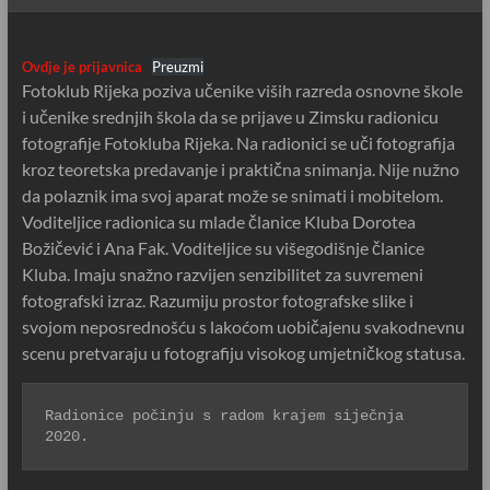
Ovdje je
prijavnica
Preuzmi
Fotoklub Rijeka poziva učenike viših razreda osnovne škole
i učenike srednjih škola da se prijave u Zimsku radionicu
fotografije Fotokluba Rijeka. Na radionici se uči fotografija
kroz teoretska predavanje i praktična snimanja. Nije nužno
da polaznik ima svoj aparat može se snimati i mobitelom.
Voditeljice radionica su mlade članice Kluba Dorotea
Božičević i Ana Fak. Voditeljice su višegodišnje članice
Kluba. Imaju snažno razvijen senzibilitet za suvremeni
fotografski izraz. Razumiju prostor fotografske slike i
svojom neposrednošću s lakoćom uobičajenu svakodnevnu
scenu pretvaraju u fotografiju visokog umjetničkog statusa.
Radionice počinju s radom krajem siječnja 
2020.  