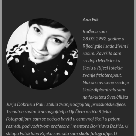
Ana Fak
Rođena sam
28.03.1992. godine u
Rijeci gdje i sada živim i
radim. Završila sam
srednju Medicinsku
školu u Rijeci i stekla
zvanje fizioterapeut.
Nakon završene srednje
škole diplomirala sam
na fakultetu Sveučilišta
Jurja Dobrile u Puli i stekla zvanje odgojitelj predškolske djece.
Trenutno radim kao odgojitelj u Dječjem vrtiću Rijeka.
Fotografijom sam se počela baviti u osnovnoj školi u petom
razredu pod vodstvom profesora i mentora Borislava Božića. U
sklopu Fotokluba Rijeka završila sam
školu fotografije.
U