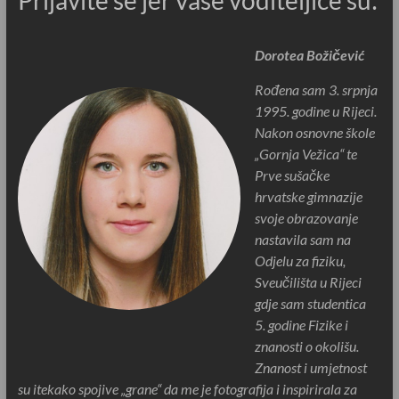
Dorotea Božičević
Rođena sam 3. srpnja
1995. godine u Rijeci.
Nakon osnovne škole
„Gornja Vežica“ te
Prve sušačke
hrvatske gimnazije
svoje obrazovanje
nastavila sam na
Odjelu za fiziku,
Sveučilišta u Rijeci
gdje sam studentica
5. godine Fizike i
znanosti o okolišu.
Znanost i umjetnost
su itekako spojive „grane“ da me je fotografija i inspirirala za