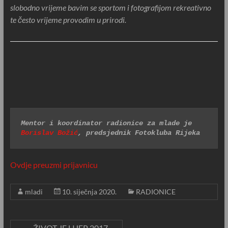
slobodno vrijeme bavim se sportom i fotografijom rekreativno
te često vrijeme provodim u prirodi.
Mentor i koordinator radionice za mlade je 
Borislav Božić
, predsjednik Fotokluba Rijeka
Ovdje preuzmi prijavnicu
mladi
10. siječnja 2020.
RADIONICE
←
ŽIVOT JE LIJEP 2017.